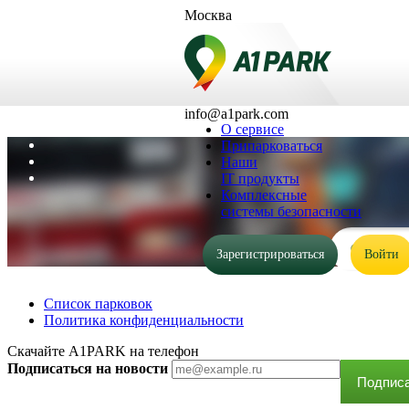
Москва
Выберите город
Москва
Пермь
Санкт-Петербург
8 (495) 646-8702
info@a1park.com
О сервисе
Припарковаться
Наши
IT продукты
Комплексные
системы безопасности
Зарегистрироваться
Войти
Список парковок
Политика конфиденциальности
Скачайте A1PARK на телефон
Подписаться на новости